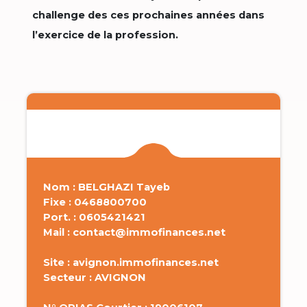
challenge des ces prochaines années dans
l’exercice de la profession.
Nom : BELGHAZI Tayeb
Fixe : 0468800700
Port. : 0605421421
Mail : contact@immofinances.net
Site : avignon.immofinances.net
Secteur : AVIGNON