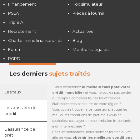
Financement
Fox simulateur
PSLA
Pièces à fournir
Triple A
Recrutement
Actualités
Charte Immofinances.net
Blog
Forum
Mentions légales
RGPD
Les derniers
sujets traités
1 Vous recherchez
le meilleur taux pour votre
Les taux
crédit immobilier
et vous ne voulez pas perdre
du temps à comparer toutes les offres des
établissements bancaires de votre région ?
Les dossiers de
Vous voulez trouver la banque qui pratique les
crédit
meilleures conditions de prêt mais vous ne
souhaitez pas payer une commission importante
à un intermédiaire ?
L'assurance de
Chez Immofinances, nous mettons tout en ouvre
prêt
afin de vous
obtenir les meilleurs conditions