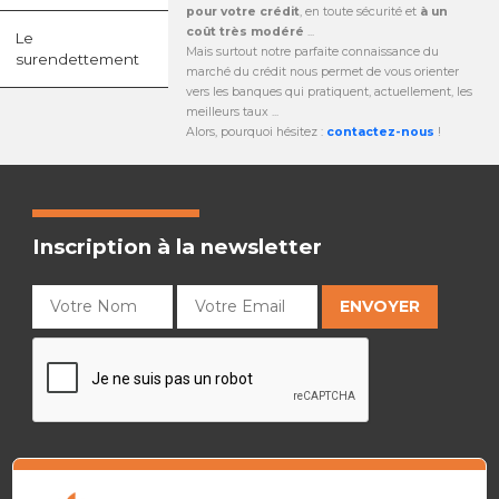
pour votre crédit
, en toute sécurité et
à un
coût très modéré
...
Le
Mais surtout notre parfaite connaissance du
surendettement
marché du crédit nous permet de vous orienter
vers les banques qui pratiquent, actuellement, les
meilleurs taux ...
Alors, pourquoi hésitez :
contactez-nous
!
Inscription à la newsletter